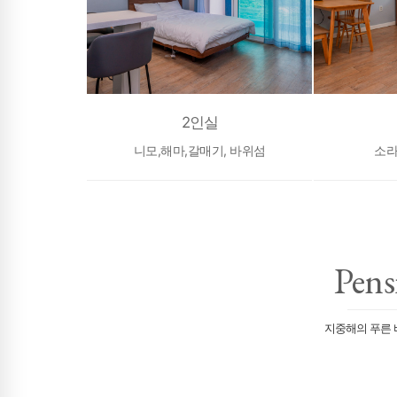
2인실
니모,해마,갈매기, 바위섬
소라
Pens
지중해의 푸른 