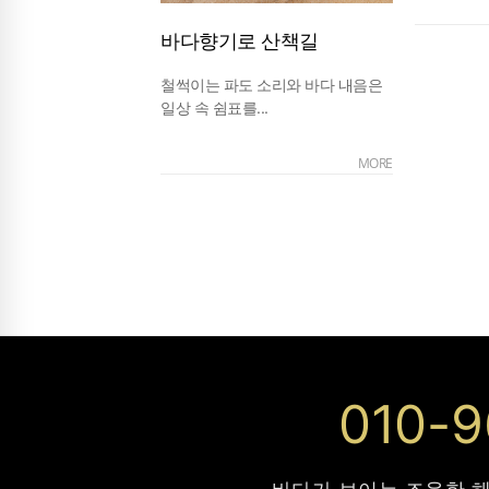
바다향기로 산책길
철썩이는 파도 소리와 바다 내음은
일상 속 쉼표를...
MORE
010-